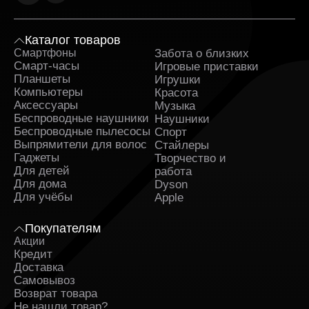
Каталог товаров
Смартфоны
Забота о близких
Sa
Смарт-часы
Игровые приставки
Планшеты
Игрушки
Компьютеры
Красота
Аксессуары
Музыка
Беспроводные наушники
Наушники
Беспроводные пылесосы
Спорт
Выпрямители для волос
Стайлеры
Гаджеты
Творчество и
Для детей
работа
Для дома
Dyson
Для учёбы
Apple
Покупателям
Акции
Кредит
Доставка
Самовывоз
Возврат товара
Не нашли товар?