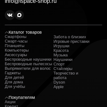
info@ispace-shop.ru
Каталог товаров
Смартфоны
Забота о близких
Sa
Смарт-часы
Игровые приставки
Планшеты
Игрушки
Компьютеры
Красота
Аксессуары
Музыка
Беспроводные наушники
Наушники
Беспроводные пылесосы
Спорт
Выпрямители для волос
Стайлеры
Гаджеты
Творчество и
Для детей
работа
Для дома
Dyson
Для учёбы
Apple
Покупателям
Акции
Кредит