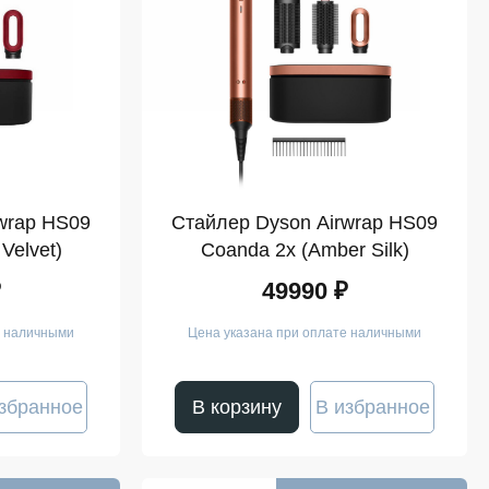
wrap HS09
Стайлер Dyson Airwrap HS09
Velvet)
Coanda 2x (Amber Silk)
₽
49990 ₽
е наличными
Цена указана при оплате наличными
збранное
В корзину
В избранное