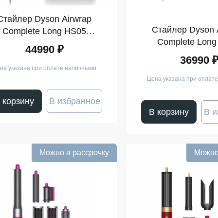
Стайлер Dyson Airwrap
Стайлер Dyson 
Complete Long HS05
Complete Long
(Nickel/Copper)
44990 ₽
(Ceramic/P
36990 
на указана при оплате наличными
Цена указана при оплат
 корзину
В избранное
В корзину
В и
Можно в рассрочку
Можно