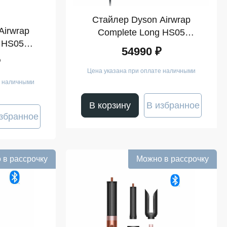
Стайлер Dyson Airwrap
Airwrap
Complete Long HS05
 HS05
(Blue/Blush)
54990 ₽
op)
₽
Цена указана при оплате наличными
е наличными
В корзину
В избранное
збранное
 в рассрочку
Можно в рассрочку