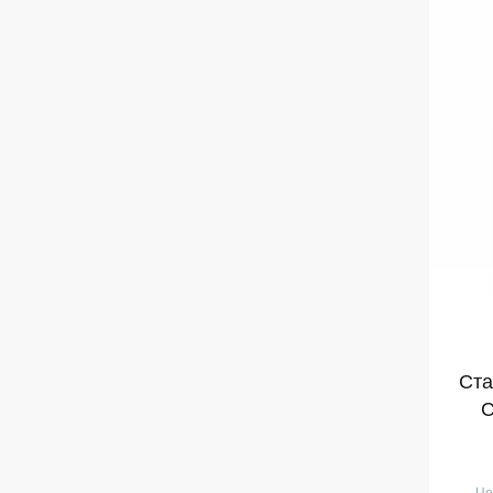
Ста
C