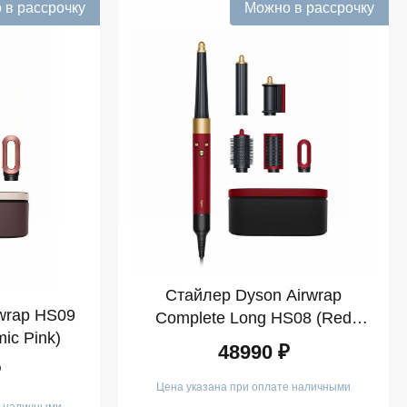
 в рассрочку
Можно в рассрочку
Стайлер Dyson Airwrap
wrap HS09
Complete Long HS08 (Red
ic Pink)
Velvet)
48990 ₽
₽
Цена указана при оплате наличными