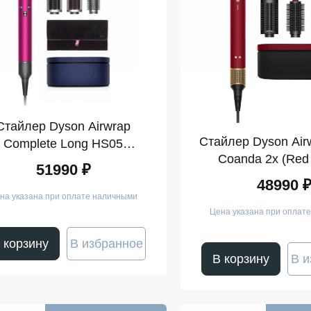
Стайлер Dyson Airwrap
Стайлер Dyson Air
Complete Long HS05
Coanda 2x (Red 
(Fuchsia/Nickel)
51990 ₽
48990 
на указана при оплате наличными
Цена указана при оплат
 корзину
В избранное
В корзину
В и