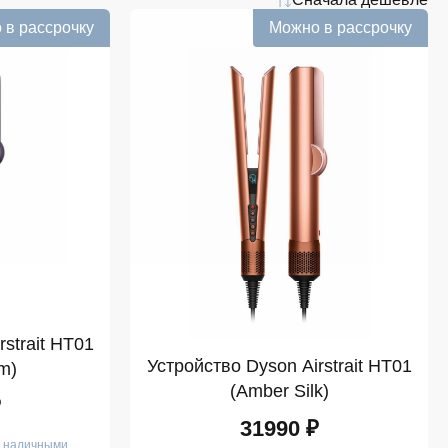
 в рассрочку
Можно в рассрочку
strait HT01
Устройство Dyson Airstrait HT01
m)
(Amber Silk)
₽
31990 ₽
е наличными