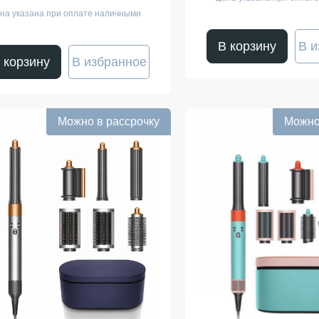
на указана при оплате наличными
В корзину
В и
 корзину
В избранное
Можно в рассрочку
Можно