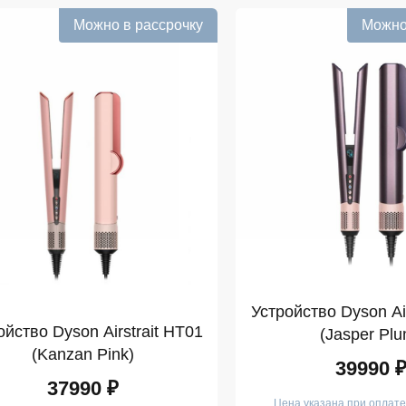
Можно в рассрочку
Можно
Устройство Dyson Air
ойство Dyson Airstrait HT01
(Jasper Plu
(Kanzan Pink)
39990 
37990 ₽
Цена указана при оплат