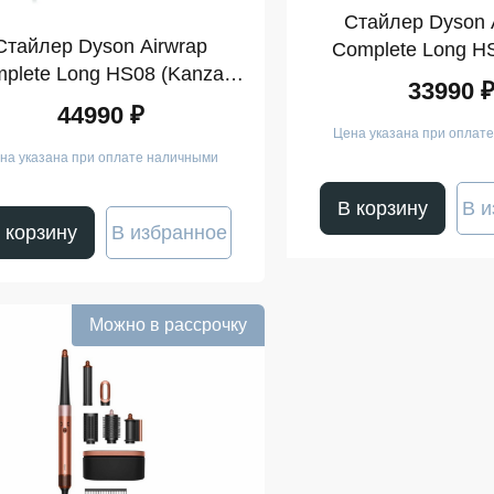
Стайлер Dyson 
Стайлер Dyson Airwrap
Complete Long H
plete Long HS08 (Kanzan
Velvet/Gol
33990 
Pink)
44990 ₽
Цена указана при оплат
на указана при оплате наличными
В корзину
В и
 корзину
В избранное
Можно в рассрочку