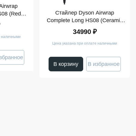
Airwrap
Стайлер Dyson Airwrap
S08 (Red
Complete Long HS08 (Ceramic
d)
₽
Pink/Rose Gold)
34990 ₽
е наличными
Цена указана при оплате наличными
збранное
В корзину
В избранное