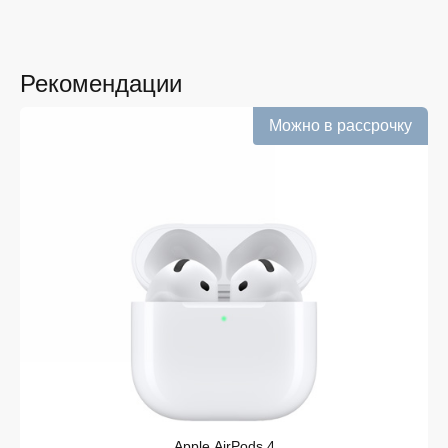
получают лучшие предложения и экономят своё
время. Преимущества покупки у нас:
Широкий выбор с регулярным обновлением. Мы
следим за новинками рынка и оперативно
Рекомендации
добавляем их в каталог.
Можно в рассрочку
Подтверждённое наличие на складе.
Информация о наличии обновляется в режиме
реального времени.
Выгодная цена Google Pixel 9 Pro XL без
скрытых комиссий. Все цены на сайте
прозрачны и соответствуют итоговой сумме при
оформлении заказа.
Удобная оплата с возможностью оформлять
покупки по всем ассортиментам с рассрочкой.
При необходимости можно уточнить детали по
рассрочке прямо в карточке товара.
Оперативная доставка по Белгороду. Курьерская
служба работает ежедневно и доставляет заказы
по всему ассортименту магазина в кратчайшие
сроки.
Apple AirPods 4