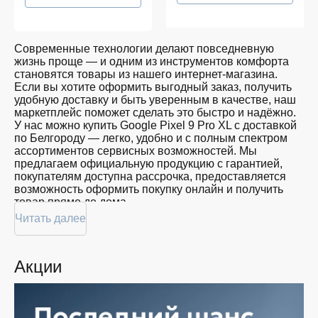
Современные технологии делают повседневную
жизнь проще — и одним из инструментов комфорта
становятся товары из нашего интернет-магазина.
Если вы хотите оформить выгодный заказ, получить
удобную доставку и быть уверенным в качестве, наш
маркетплейс поможет сделать это быстро и надёжно.
У нас можно купить Google Pixel 9 Pro XL с доставкой
по Белгороду — легко, удобно и с полным спектром
ассортиментов сервисных возможностей. Мы
предлагаем официальную продукцию с гарантией,
покупателям доступна рассрочка, предоставляется
возможность оформить покупку онлайн и получить
товар прямо до дома.
Читать далее
Покупателям доступна покупка Google Pixel 9 Pro XL
по привлекательной цене: мы регулярно обновляем
ассортимент, следим за актуальностью наличия и
Акции
предоставляем большой выбор продукции. В нашем
магазине в Белгороде вы всегда найдёте нужный
продукт в нужный момент. Доставим ваш товар
быстро — независимо от объема, с возможностью
выполнить бесплатную доставку.