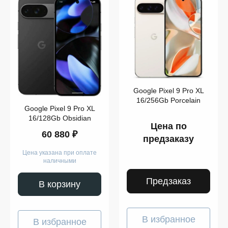
128
GB
256
GB
Показать
ещё
Память
Google Pixel 9 Pro XL
16/256Gb Porcelain
Google Pixel 9 Pro XL
16/128Gb Obsidian
Цена по
60 880 ₽
предзаказу
Цена указана при оплате
наличными
Предзаказ
В корзину
В избранное
В избранное