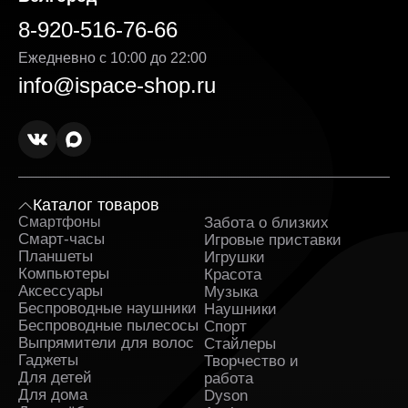
Выгодная стоимость без скрытых доплат. Цена
8-920-516-76-66
Google Pixel 9 Pro XL указанная на сайте,
является окончательной — без навязанных услуг
Ежедневно с 10:00 до 22:00
и дополнительных комиссий. Мы делаем всё,
info@ispace-shop.ru
чтобы каждая покупка была действительно
выгодной.
Оригинальные товары в ассортименте с
гарантией. Вся продукция поставляется
напрямую от официальных дистрибьюторов. К
каждому заказу прилагаются гарантийные
документы.
Каталог товаров
Смартфоны
Забота о близких
Sa
Оперативная доставка Google Pixel 9 Pro XL в
Смарт-часы
Игровые приставки
Белгороде и полное сопровождение заказа.
Планшеты
Игрушки
Заявка обрабатывается сразу после
Компьютеры
Красота
оформления и быстро передаётся в службу,
Аксессуары
которая занимается доставкой. На каждом этапе
Музыка
вы получаете уведомления и можете
Беспроводные наушники
Наушники
отслеживать путь заказа.
Беспроводные пылесосы
Спорт
Выпрямители для волос
Стайлеры
Поддержка клиентов и бонусные предложения.
Гаджеты
Творчество и
Служба поддержки работает ежедневно и
Для детей
работа
помогает решить любые вопросы до и после
Для дома
Dyson
покупки. Постоянным клиентам доступны