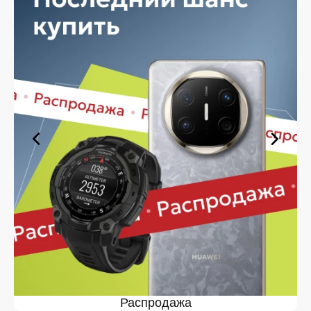
Планируете покупку в рассрочку? У нас есть такая
услуга. Мы предлагаем удобные условия оплаты,
позволяющие сделать покупку комфортной. Просто
выберите нужную позицию, добавьте в корзину и
оформите заявку — купить Google Pixel 9 Pro XL в
Белгороде вы сможете в кратчайшие сроки.
Ассортимент Google Pixel 9 Pro
XL в магазине iSpace в
Белгороде
На нашей торговой платформе представлен широкий
выбор продукции. Среди ассортимента, как новинки
рынка, так и проверенные временем модели. Каждый
продукт в каталоге соответствует стандартам
качества. Вы можете выбрать и заказать Google Pixel
9 Pro XL в Белгороде в удобной конфигурации и с
доступной ценой.
Мы постоянно обновляем ассортимент, отслеживаем
наличие, поддерживаем актуальность информации,
Распродажа
касающейся цен и наличия. Благодаря этому клиенты