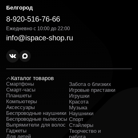
интенсивных нагрузок.
Белгород
Тем, кто планирует заказать смартфон Huawei,
8-920-516-76-66
доступны устройства в цветах Gold, Blue, Gray и
других вариантах оформления. Для хранения файлов
Ежедневно с 10:00 до 22:00
предусмотрены разные объемы памяти, поэтому
info@ispace-shop.ru
подобрать подходящую конфигурацию можно для
работы и развлечений. Среди преимуществ
покупатели часто выделяют:
Удобство использования в течение дня.
Стабильную работу системы при
многозадачности.
Компактные размеры отдельных серий.
Каталог товаров
Поддержку современных приложений.
Смартфоны
Забота о близких
Sa
Смарт-часы
Игровые приставки
Дополнительную информацию об устройствах можно
Планшеты
Игрушки
получить через интернет или у сотрудников магазина.
Компьютеры
Красота
Аксессуары
Музыка
Цены на смартфоны Huawei —
Беспроводные наушники
Наушники
стоимость популярных моделей
Беспроводные пылесосы
Спорт
Выпрямители для волос
Стайлеры
Гаджеты
На стоимость смартфона Huawei влияют объем
Творчество и
памяти, качество камеры и технические возможности
Для детей
работа