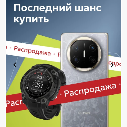
стабильную работу, качественные дисплеи и удобство
использования.
При выборе устройства пользователи обычно
обращают внимание на следующие особенности:
Качественные камеры для повседневной
съемки.
Производительные процессоры для стабильной
работы.
Яркие дисплеи с высокой детализацией.
Поддержку современных беспроводных
технологий.
Продолжительное время автономной работы.
Перед оформлением покупки рекомендуется
определить необходимые функции и условия
эксплуатации устройства. Для многих пользователей
важна не только производительность, но и удобная
работа системы в течение дня.
Купить Huawei в Белгороде —
выбор смартфонов с гарантией