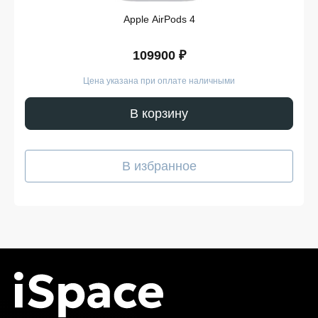
функциями.
Различные цветовые решения корпуса.
Apple AirPods 4
Доступный набор возможностей для
ежедневного использования.
109900 ₽
Многие пользователи заранее сравнивают
характеристики разных серий и только после этого
Цена указана при оплате наличными
принимают решение о покупке. Для части
покупателей важен выгодный баланс между
В корзину
производительностью и временем автономной
работы. Тем, кто планирует купить Huawei в
Белгороде, также стоит учитывать доступность
нужной версии и сроки поступления устройств.
В избранное
Смартфоны Huawei — стильные
и функциональные решения для
работы и общения
Современные устройства бренда подходят для
видеосвязи, просмотра контента и работы с
документами. Многие решают купить телефон Хуавей
благодаря удобному интерфейсу и качественным
дисплеям. Производитель предлагает решения как
для повседневного использования, так и для более