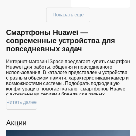
Показать ещё
Смартфоны Huawei —
современные устройства для
повседневных задач
Интернет-магазин iSpace предлагает купить смартфон
Huawei для работы, общения и повседневного
использования. В каталоге представлены устройства
с разным объемом памяти, характеристиками камер и
возможностями системы. Подобрать подходящую
конфигурацию помогает каталог смартфонов Huawei
с актуальными сериями бренда для разных
сценариев эксплуатации.
Читать далее
Некоторые модели оснащаются памятью до 1 TB, что
удобно для хранения фотографий, видео и
документов. Покупателям доступны устройства в
Акции
цветах Black, Green, White и других вариантах
оформления. Смартфоны Huawei ценят за