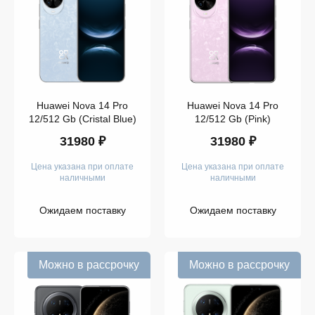
14
Pro
Цена
от
до
256
GB
Цвет
Huawei Nova 14 Pro
Huawei Nova 14 Pro
512
12/512 Gb (Cristal Blue)
12/512 Gb (Pink)
GB
1
31980 ₽
31980 ₽
TB
Цена указана при оплате
Цена указана при оплате
наличными
наличными
Huawei
Mate
70 Pro
Ожидаем поставку
Ожидаем поставку
Huawei
Mate
X6
Можно в рассрочку
Можно в рассрочку
Показать