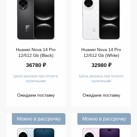
Mate
X6
Huawei
Mate
70
Pro
Huawei
Mate
80
Pro
Huawei Nova 14 Pro
Huawei Nova 14 Pro
Huawei
Mate
12/512 Gb (Black)
12/512 Gb (White)
X7
36780 ₽
32980 ₽
Huawei
Mate
XT
Цена указана при оплате
Цена указана при оплате
Huawei
наличными
наличными
Pura
80
Huawei
Ожидаем поставку
Ожидаем поставку
Pura
80
Pro
Huawei
Можно в рассрочку
Nova
Можно в рассрочку
14
Huawei
Nova