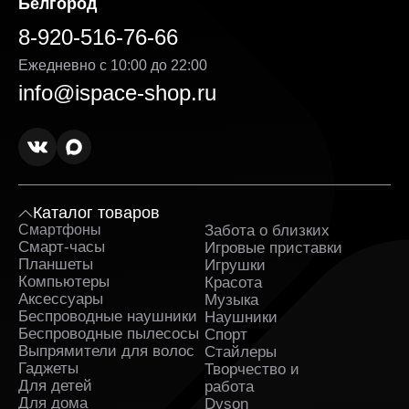
Белгород
POCO X8 Pro указанная на сайте, является
окончательной — без навязанных услуг и
8-920-516-76-66
дополнительных комиссий. Мы делаем всё,
чтобы каждая покупка была действительно
Ежедневно с 10:00 до 22:00
выгодной.
info@ispace-shop.ru
Оригинальные товары в ассортименте с
гарантией. Вся продукция поставляется
напрямую от официальных дистрибьюторов. К
каждому заказу прилагаются гарантийные
документы.
Оперативная доставка POCO X8 Pro в
Каталог товаров
Белгороде и полное сопровождение заказа.
Смартфоны
Забота о близких
Sa
Заявка обрабатывается сразу после
Смарт-часы
Игровые приставки
оформления и быстро передаётся в службу,
Планшеты
Игрушки
которая занимается доставкой. На каждом этапе
Компьютеры
Красота
вы получаете уведомления и можете
Аксессуары
Музыка
отслеживать путь заказа.
Беспроводные наушники
Наушники
Беспроводные пылесосы
Спорт
Поддержка клиентов и бонусные предложения.
Выпрямители для волос
Стайлеры
Служба поддержки работает ежедневно и
Гаджеты
Творчество и
помогает решить любые вопросы до и после
Для детей
работа
покупки. Постоянным клиентам доступны
Для дома
Dyson
индивидуальные предложения и накопительные