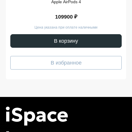
Apple AirPods 4
безопасной. Мы гарантируем, что вы получите именно
тот продукт, который был указан в карточке, — с
подтверждёнными характеристиками и официальной
109900 ₽
гарантией.
Цена указана при оплате наличными
Покупайте POCO X8 Pro в iSpace
без переплат!
В корзину
Наш интернет-магазин предоставляет выгодные
условия для покупателей, стремящихся сэкономить,
В избранное
не жертвуя качеством. У нас вы всегда можете
рассчитывать на адекватную цену, отличные условия
покупки и доставку POCO X8 Pro в удобное для вас
время. Мы следим за тем, чтобы каждая часть заказа
соответствовала ожиданиям — от первого клика на
сайте до получения на руки. Преимущества продажи
на нашей платформе:
Гибкая система оплаты. Вы можете выбрать
удобный способ — онлайн или при получении.
Кроме того, возможна рассрочка, условия
которой подробно указаны на странице товара.
Выгодная стоимость без скрытых доплат. Цена