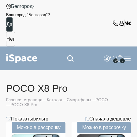
Белгород
Ваш город "
Белгород
"?
0
0
POCO X8 Pro
Главная страница
Каталог
Смартфоны
POCO
POCO X8 Pro
Показать
фильтр
Сначала дешевле
Цена
Можно в рассрочку
Можно в рассрочку
от
до