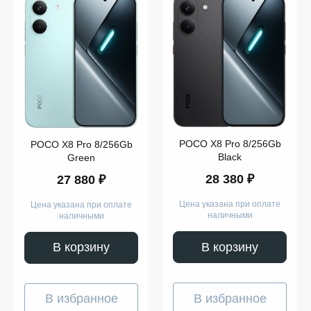
Цвет
256
GB
512
GB
POCO X8 Pro 8/256Gb
POCO X8 Pro 8/256Gb
Black
Green
Показать
28 380 ₽
27 880 ₽
ещё
Цена указана при оплате
Цена указана при оплате
наличными
наличными
Память
В корзину
В корзину
В избранное
В избранное