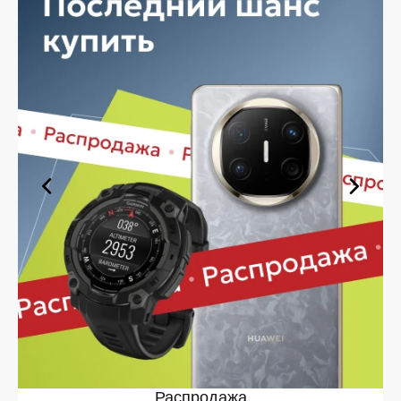
выполнить бесплатную доставку.
Планируете покупку в рассрочку? У нас есть такая
услуга. Мы предлагаем удобные условия оплаты,
позволяющие сделать покупку комфортной. Просто
выберите нужную позицию, добавьте в корзину и
оформите заявку — купить POCO X8 Pro в Белгороде
вы сможете в кратчайшие сроки.
Ассортимент POCO X8 Pro в
магазине iSpace в Белгороде
На нашей торговой платформе представлен широкий
выбор продукции. Среди ассортимента, как новинки
рынка, так и проверенные временем модели. Каждый
продукт в каталоге соответствует стандартам
качества. Вы можете выбрать и заказать POCO X8 Pro
в Белгороде в удобной конфигурации и с доступной
ценой.
Мы постоянно обновляем ассортимент, отслеживаем
наличие, поддерживаем актуальность информации,
касающейся цен и наличия. Благодаря этому клиенты
получают лучшие предложения и экономят своё
Распродажа