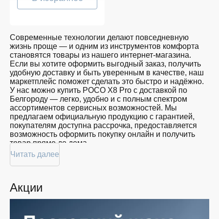
Современные технологии делают повседневную
жизнь проще — и одним из инструментов комфорта
становятся товары из нашего интернет-магазина.
Если вы хотите оформить выгодный заказ, получить
удобную доставку и быть уверенным в качестве, наш
маркетплейс поможет сделать это быстро и надёжно.
У нас можно купить POCO X8 Pro с доставкой по
Белгороду — легко, удобно и с полным спектром
ассортиментов сервисных возможностей. Мы
предлагаем официальную продукцию с гарантией,
покупателям доступна рассрочка, предоставляется
возможность оформить покупку онлайн и получить
товар прямо до дома.
Читать далее
Покупателям доступна покупка POCO X8 Pro по
привлекательной цене: мы регулярно обновляем
ассортимент, следим за актуальностью наличия и
Акции
предоставляем большой выбор продукции. В нашем
магазине в Белгороде вы всегда найдёте нужный
продукт в нужный момент. Доставим ваш товар
быстро — независимо от объема, с возможностью