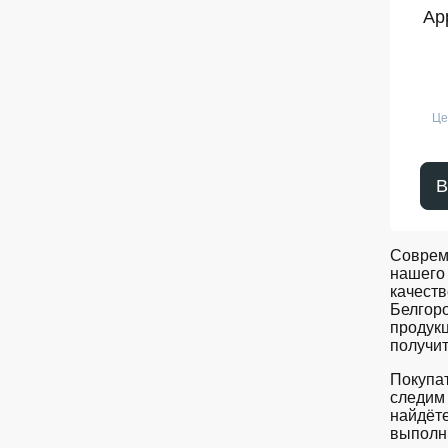
Ap
Це
В
Соврем
нашего 
качеств
Белгор
продукц
получит
Покупат
следим 
найдёте
выполни