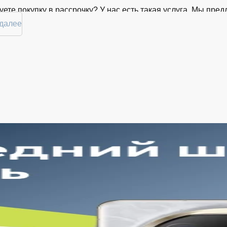
ете покупку в рассрочку? У нас есть такая услуга. Мы пр
 комфортной. Просто выберите нужную позицию, добавьте в
 далее
городе вы сможете в кратчайшие сроки.
ртимент Apple AirPods Max 2 в магаз
й торговой платформе представлен широкий выбор продукц
нные временем модели. Каждый продукт в каталоге соотве
ь Apple AirPods Max 2 в Белгороде в удобной конфигурации 
тоянно обновляем ассортимент, отслеживаем наличие, под
. Благодаря этому клиенты получают лучшие предложения 
рокий выбор с регулярным обновлением. Мы следим за нов
дтверждённое наличие на складе. Информация о наличии 
годная цена Apple AirPods Max 2 без скрытых комиссий. Вс
мме при оформлении заказа.
обная оплата с возможностью оформлять покупки по всем 
очнить детали по рассрочке прямо в карточке товара.
еративная доставка по Белгороду. Курьерская служба рабо