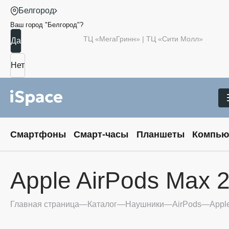
Белгород
Ваш город "
Белгород
"?
ТЦ «МегаГринн» | ТЦ «Сити Молл»
Смартфоны
Смарт-часы
Планшеты
Компью
Apple AirPods Max 
Главная страница
Каталог
Наушники
AirPods
Appl