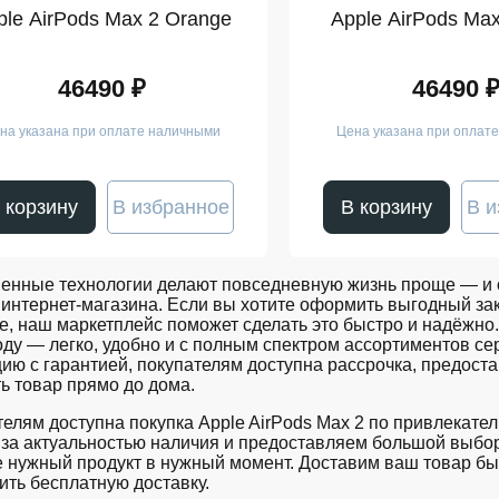
ple AirPods Max 2 Orange
Apple AirPods Max
46490 ₽
46490 
на указана при оплате наличными
Цена указана при оплат
 корзину
В избранное
В корзину
В и
енные технологии делают повседневную жизнь проще — и о
интернет-магазина. Если вы хотите оформить выгодный зак
е, наш маркетплейс поможет сделать это быстро и надёжно. 
оду — легко, удобно и с полным спектром ассортиментов 
ию с гарантией, покупателям доступна рассрочка, предост
ь товар прямо до дома.
елям доступна покупка Apple AirPods Max 2 по привлекате
за актуальностью наличия и предоставляем большой выбор
 нужный продукт в нужный момент. Доставим ваш товар бы
ть бесплатную доставку.