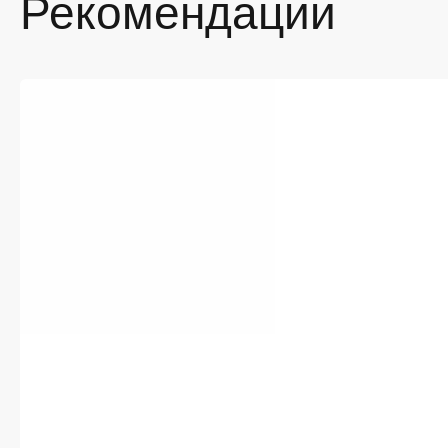
Рекомендации
По
во
Ре
об
Пр
Ус
Если вы
только 
заказ —
Мы цени
в Белго
рассроч