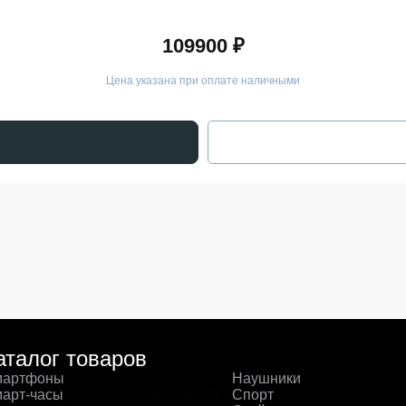
109900 ₽
Цена указана при оплате наличными
аталог товаров
артфоны
Наушники
арт-часы
Спорт