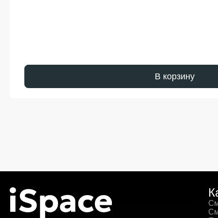
В корзину
К
См
См