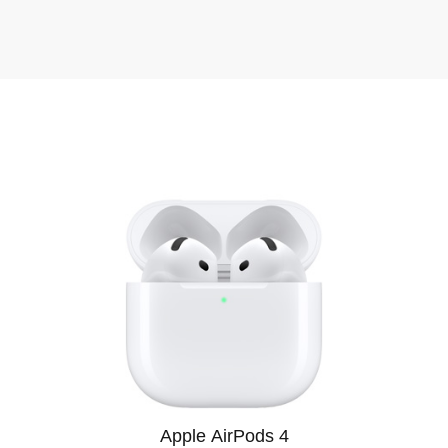
ддержка клиентов и бонусные предложения. Служба подде
просы до и после покупки. Постоянным клиентам доступн
гулярные акции и сезонные скидки. Мы часто проводим рас
новлениями на сайте и ассортиментом, чтобы не упустить
ограмма кредитования с простым оформлением. Оформить к
ловия прозрачные, а решение принимается быстро.
 ищете Apple AirPods Max 2 в Белгороде, обратите вниман
хороший выбор, но и качественный сервис, который превра
 и мы доставим нужный товар в кратчайшие сроки.
м ваше доверие и стремимся предложить лучший сервис. У
роде через наш сайт и получайте качественный продукт с о
ки максимально прозрачны, чтобы вы могли принимать реш
Apple AirPods 4