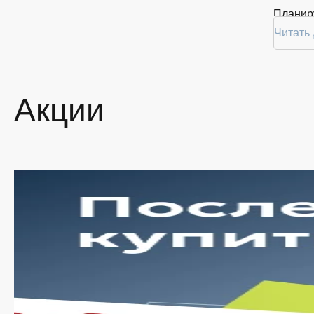
Планиру
покупку
Читать
2 в Бел
Ассо
Акции
На наше
провере
заказат
Мы пос
наличия
Ши
По
Вы
су
Уд
ут
Оп