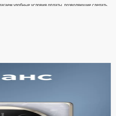
едлагаем удобные условия оплаты, позволяющие сделать
 корзину и оформите заявку — купить Apple AirPods Max
ине iSpace в Белгороде
ии. Среди ассортимента, как новинки рынка, так и
тствует стандартам качества. Вы можете выбрать и
и с доступной ценой.
держиваем актуальность информации, касающейся цен и
и экономят своё время. Преимущества покупки у нас:
инками рынка и оперативно добавляем их в каталог.
обновляется в режиме реального времени.
е цены на сайте прозрачны и соответствуют итоговой
ассортиментам с рассрочкой. При необходимости можно
тает ежедневно и доставляет заказы по всему