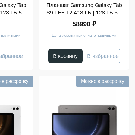
alaxy Tab
Планшет Samsung Galaxy Tab
 128 ГБ 5G
S9 FE+ 12.4″ 8 ГБ | 128 ГБ 5G
(SM-X610)
Графит (SM-X610)
₽
58990 ₽
е наличными
Цена указана при оплате наличными
збранное
В корзину
В избранное
 в рассрочку
Можно в рассрочку