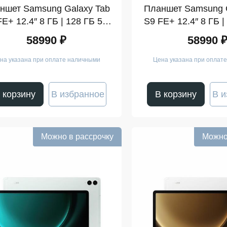
ншет Samsung Galaxy Tab
Планшет Samsung G
FE+ 12.4″ 8 ГБ | 128 ГБ 5G
S9 FE+ 12.4″ 8 ГБ |
Мятный (SM-X610)
Серебро 
58990 ₽
58990 
на указана при оплате наличными
Цена указана при оплат
 корзину
В избранное
В корзину
В и
Можно в рассрочку
Можно