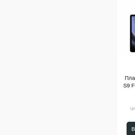
Пла
S9 F
Це
В