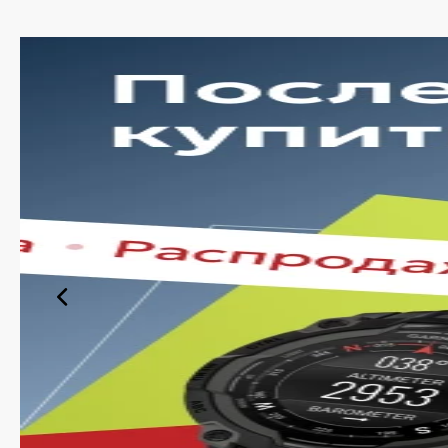
Мы пос
наличия
Ши
По
Вы
су
Уд
ут
Оп
ас
Такой п
продукт
Поку
Наш инт
У нас в
удобное
сайте 