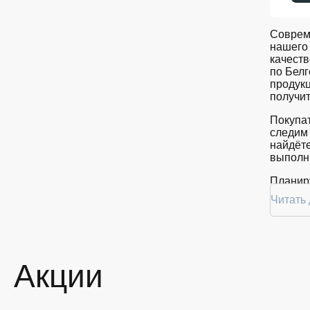
Соврем
нашего 
качеств
по Бел
продукц
получит
Покупат
следим 
найдёте
выполни
Планиру
покупку
Читать
Plus в 
Ассо
Акции
На наше
провере
заказат