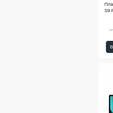
Пла
S9 
Це
В