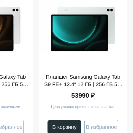
alaxy Tab
Планшет Samsung Galaxy Tab
| 256 ГБ 5G
S9 FE+ 12.4″ 12 ГБ | 256 ГБ 5G
(SM-X610)
Мятный (SM-X610)
₽
53990 ₽
е наличными
Цена указана при оплате наличными
збранное
В корзину
В избранное