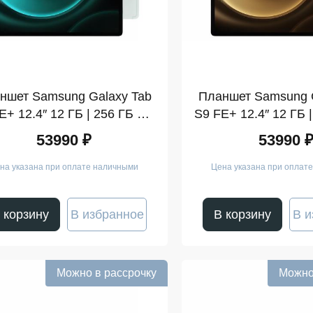
ншет Samsung Galaxy Tab
Планшет Samsung G
E+ 12.4″ 12 ГБ | 256 ГБ Wi-
S9 FE+ 12.4″ 12 ГБ |
Fi Мятный (SM-X610)
Fi Сере
53990 ₽
53990 
на указана при оплате наличными
Цена указана при оплат
 корзину
В избранное
В корзину
В и
Можно в рассрочку
Можно