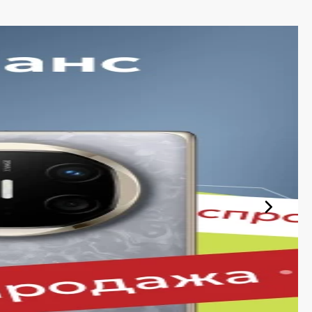
держиваем актуальность информации, касающейся цен и
и экономят своё время. Преимущества покупки у нас:
инками рынка и оперативно добавляем их в каталог.
обновляется в режиме реального времени.
Все цены на сайте прозрачны и соответствуют итоговой
ассортиментам с рассрочкой. При необходимости можно
тает ежедневно и доставляет заказы по всему
пасной. Мы гарантируем, что вы получите именно тот
рактеристиками и официальной гарантией.
 без переплат!
ателей, стремящихся сэкономить, не жертвуя качеством.
 условия покупки и доставку Galaxy Tab S9 FE Plus в
аза соответствовала ожиданиям — от первого клика на
тформе: