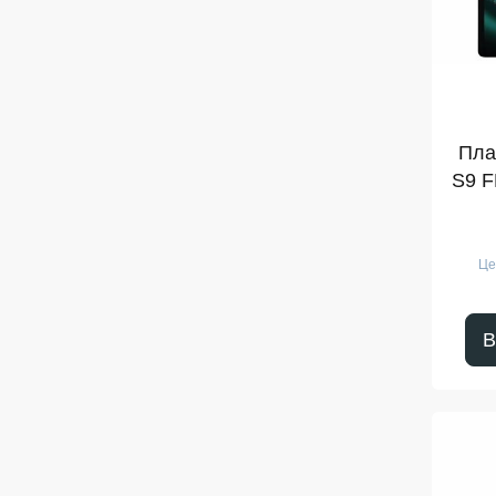
Пла
S9 F
Це
В