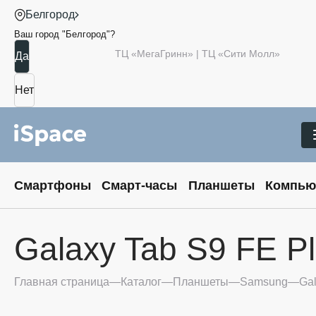
Белгород
Ваш город "
Белгород
"?
ТЦ «МегаГринн» | ТЦ «Сити Молл»
Смартфоны
Смарт-часы
Планшеты
Компью
Galaxy Tab S9 FE P
Главная страница
Каталог
Планшеты
Samsung
Gal