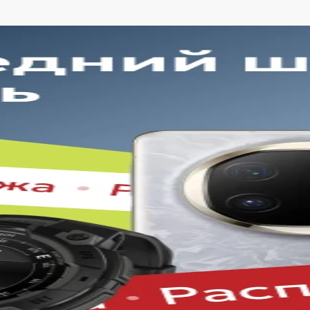
тоянно обновляем ассортимент, отслеживаем наличие, под
. Благодаря этому клиенты получают лучшие предложения 
рокий выбор с регулярным обновлением. Мы следим за нов
дтверждённое наличие на складе. Информация о наличии 
годная цена Galaxy Tab S9 FE Plus без скрытых комиссий. 
мме при оформлении заказа.
обная оплата с возможностью оформлять покупки по всем 
очнить детали по рассрочке прямо в карточке товара.
еративная доставка по Белгороду. Курьерская служба рабо
сортименту магазина в кратчайшие сроки.
одход делает покупку Galaxy Tab S9 FE Plus простой и безо
, который был указан в карточке, — с подтверждёнными ха
пайте Galaxy Tab S9 FE Plus в iSpace
ернет-магазин предоставляет выгодные условия для покуп
ы всегда можете рассчитывать на адекватную цену, отличные
 для вас время. Мы следим за тем, чтобы каждая часть зак
до получения на руки. Преимущества продажи на нашей пла