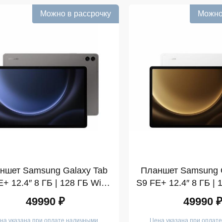
Можно в рассрочку
Можно
ншет Samsung Galaxy Tab
Планшет Samsung G
+ 12.4″ 8 ГБ | 128 ГБ Wi-Fi
S9 FE+ 12.4″ 8 ГБ | 
Графит (SM-X610)
Серебро 
49990 ₽
49990 
на указана при оплате наличными
Цена указана при оплат