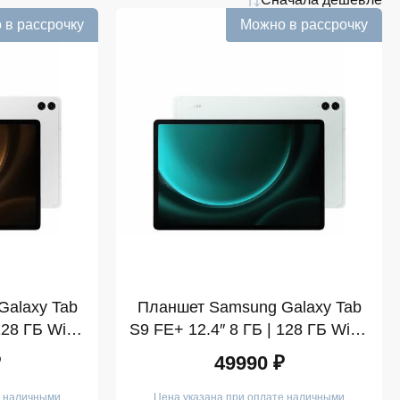
 в рассрочку
Можно в рассрочку
alaxy Tab
Планшет Samsung Galaxy Tab
128 ГБ Wi-Fi
S9 FE+ 12.4″ 8 ГБ | 128 ГБ Wi-Fi
(SM-X610)
Мятный (SM-X610)
₽
49990 ₽
е наличными
Цена указана при оплате наличными