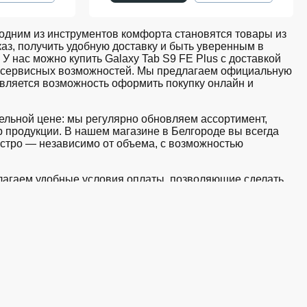
дним из инструментов комфорта становятся товары из
аз, получить удобную доставку и быть уверенным в
У нас можно купить Galaxy Tab S9 FE Plus с доставкой
ов сервисных возможностей. Мы предлагаем официальную
авляется возможность оформить покупку онлайн и
тельной цене: мы регулярно обновляем ассортимент,
 продукции. В нашем магазине в Белгороде вы всегда
стро — независимо от объема, с возможностью
едлагаем удобные условия оплаты, позволяющие сделать
 корзину и оформите заявку — купить Galaxy Tab S9 FE
азине iSpace в Белгороде
ии. Среди ассортимента, как новинки рынка, так и
тствует стандартам качества. Вы можете выбрать и
и и с доступной ценой.