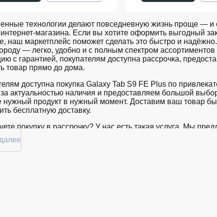
енные технологии делают повседневную жизнь проще — и о
интернет-магазина. Если вы хотите оформить выгодный зак
е, наш маркетплейс поможет сделать это быстро и надёжно. 
городу — легко, удобно и с полным спектром ассортимент
ию с гарантией, покупателям доступна рассрочка, предост
ь товар прямо до дома.
елям доступна покупка Galaxy Tab S9 FE Plus по привлека
за актуальностью наличия и предоставляем большой выбор
 нужный продукт в нужный момент. Доставим ваш товар бы
ть бесплатную доставку.
ете покупку в рассрочку? У нас есть такая услуга. Мы пр
 комфортной. Просто выберите нужную позицию, добавьте в
 далее
Белгороде вы сможете в кратчайшие сроки.
ртимент Galaxy Tab S9 FE Plus в маг
й торговой платформе представлен широкий выбор продукц
нные временем модели. Каждый продукт в каталоге соотве
ь Galaxy Tab S9 FE Plus в Белгороде в удобной конфигураци