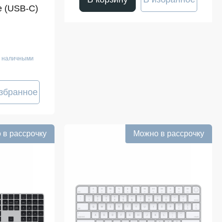
e (USB-C)
е наличными
збранное
 в рассрочку
Можно в рассрочку