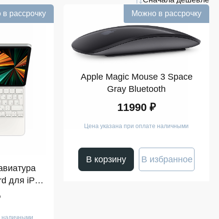
 в рассрочку
Можно в рассрочку
Apple Magic Mouse 3 Space
Gray Bluetooth
11990 ₽
Цена указана при оплате наличными
В корзину
В избранное
авиатура
rd для iPad
6 белый
₽
е наличными