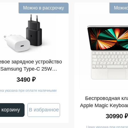
Можно в рассрочку
Можно
евое зарядное устройство
Samsung Type-C 25W
black/white
3490 ₽
на указана при оплате наличными
Беспроводная кл
Apple Magic Keyboa
 корзину
В избранное
Pro 12.9 Gen 3-
30990 
Цена указана при оплат