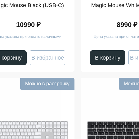
gic Mouse Black (USB-C)
Magic Mouse Whit
10990 ₽
8990 ₽
на указана при оплате наличными
Цена указана при оплат
 корзину
В избранное
В корзину
В и
Можно в рассрочку
Можно