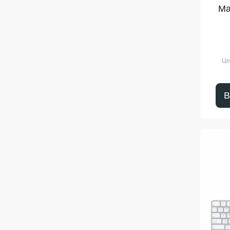
Ma
Це
В