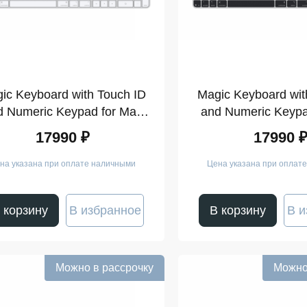
ic Keyboard with Touch ID
Magic Keyboard wit
d Numeric Keypad for Mac
and Numeric Keypa
ls with Apple silicon (USB–
models with Apple si
17990 ₽
17990 
C) White Keys
C) Black K
на указана при оплате наличными
Цена указана при оплат
 корзину
В избранное
В корзину
В и
Можно в рассрочку
Можно