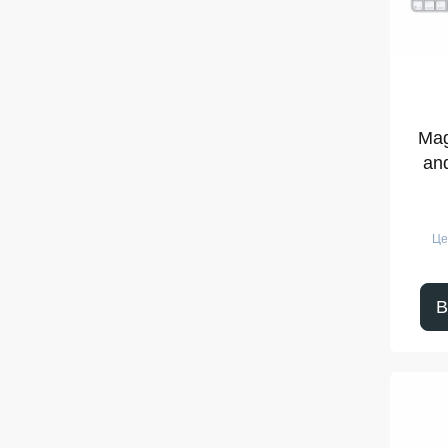
Mag
an
mode
Це
В