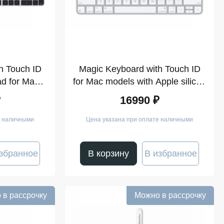
h Touch ID
Magic Keyboard with Touch ID
d for Mac
for Mac models with Apple silicon
licon (USB–
(USB–C)
₽
16990 ₽
eys
е наличными
Цена указана при оплате наличными
збранное
В корзину
В избранное
 в рассрочку
Можно в рассрочку