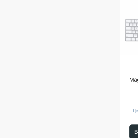
Mag
Це
В