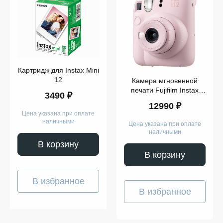
Картридж для Instax Mini
Показать
12
Камера мгновенной
ещё
печати Fujifilm Instax
3490 ₽
Mini 12 Pink
12990 ₽
Цена указана при оплате
наличными
Цена указана при оплате
наличными
В корзину
В корзину
В избранное
В избранное