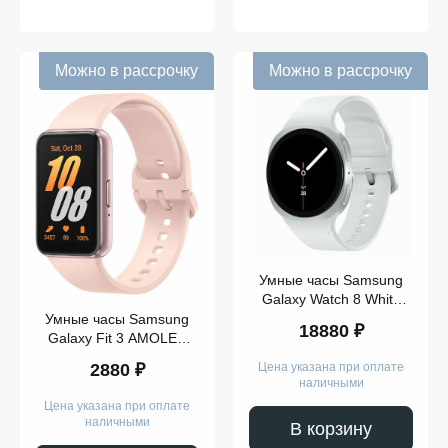
Apple
Watch
Ultra
Samsung
Galaxy
Можно в рассрочку
Можно в рассрочку
Watch 8
Samsung
Galaxy
Показать
Watch7
ещё
Память
Умные часы Samsung
Galaxy Watch 8 White
44mm Wi-Fi
Умные часы Samsung
Модель
18880 ₽
Galaxy Fit 3 AMOLED
1.6" Pink
2880 ₽
Цена указана при оплате
наличными
Цена указана при оплате
наличными
В корзину