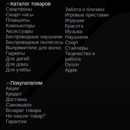
виду, так как это напрямую влияет на стоимость.
Каталог товаров
Смартфоны
Забота о близких
Sa
Смарт-часы Samsung в
Смарт-часы
Игровые приставки
Белгороде и в рассрочку
Планшеты
Игрушки
Компьютеры
Красота
Аксессуары
Музыка
Для жителей региона доступна возможность купить
Беспроводные наушники
Наушники
Samsung Watch в Белгороде с удобными условиями
Беспроводные пылесосы
Спорт
оплаты. Такой формат подходит тем, кто
Выпрямители для волос
Стайлеры
предпочитает приобретать технику без разовой
Гаджеты
Творчество и
нагрузки на бюджет. Продажа Галакси Вотч в
Для детей
работа
рассрочку позволяет планировать расходы и получать
Для дома
Dyson
современное устройство сразу.
Для учёбы
Apple
Покупатели отмечают, что выгодный формат
оформления, гарантия на продукцию и понятные
Покупателям
условия делают процесс выбора спокойным. Перед
Акции
тем как приобретать устройство, многие изучают
Кредит
отзывы других пользователей, оценивают модель и
Доставка
проверяют каталог, чтобы покупка полностью
Самовывоз
соответствовала ожиданиям.
Возврат товара
Не нашли товар?
Гарантии