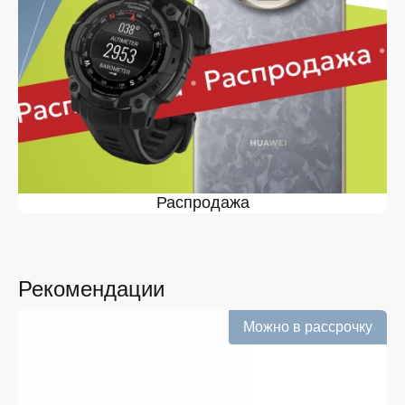
классический наручный формат с цифровыми
функциями, которые делают использование удобным
каждый день. При этом указанная на смарт часы
Самсунг цена формируется с учетом поколения
устройства, материалов корпуса и встроенных
возможностей.
Где купить часы Samsung Galaxy
Watch в Белгороде
При выборе места, где купить часы Samsung,
пользователи обращают внимание на ассортимент и
Распродажа
прозрачные условия. Онлайн-формат позволяет
спокойно сравнить характеристики и определиться с
подходящим вариантом без спешки. При этом важно,
чтобы покупка была удобной и понятной, а вся
информация о товаре — доступной заранее.
Рекомендации
В интернет-магазине можно купить часы Самсунг с
Можно в рассрочку
учетом актуального наличия и описаний. Возможность
Samsung Watch купить онлайн особенно ценят те, кто
привык приобретать технику дистанционно, не тратя
время на поездки. Продажа ведется с учетом
потребностей разных категорий покупателей, а