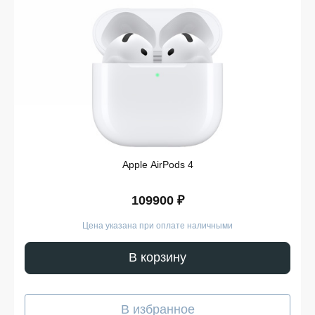
магазин предлагает несколько способов получения
заказа, включая доставку по городу.
Смарт-часы Samsung Galaxy
Watch — выбор моделей
Ассортимент серии позволяет Samsung Galaxy Watch
купить для разных сценариев использования — от
базовых задач до расширенного контроля активности.
Перед тем как купить часы Galaxy Watch, стоит
учитывать ключевые параметры линейки:
Apple AirPods 4
Различия по диагонали дисплея и формату
корпуса.
Наличие спортивных и повседневных режимов
109900 ₽
использования.
Поддержку датчиков для отслеживания
Цена указана при оплате наличными
состояния и активности.
Совместимость с современными смартфонами
В корзину
Samsung.
Обновляемое программное обеспечение и
стабильную работу интерфейса.
Актуальные характеристики каждой модели в
В избранное
линейке.