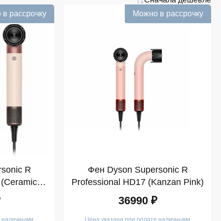
 в рассрочку
Можно в рассрочку
sonic R
Фен Dyson Supersonic R
 (Ceramic
Professional HD17 (Kanzan Pink)
₽
36990 ₽
е наличными
Цена указана при оплате наличными