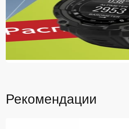
Наш инт
У нас в
в удобн
сайте 
Ги
ра
Вы
— 
вы
Ор
ди
Оп
об
эт
Рекомендации
По
во
Ре
об