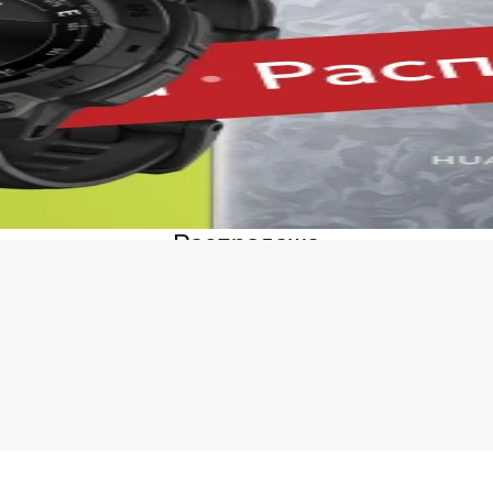
ернет-магазин предоставляет выгодные условия для покуп
ы всегда можете рассчитывать на адекватную цену, отличны
ое для вас время. Мы следим за тем, чтобы каждая часть з
до получения на руки. Преимущества продажи на нашей пла
бкая система оплаты. Вы можете выбрать удобный способ 
ссрочка, условия которой подробно указаны на странице то
годная стоимость без скрытых доплат. Цена Dyson Superso
без навязанных услуг и дополнительных комиссий. Мы дела
годной.
Распродажа
игинальные товары в ассортименте с гарантией. Вся прод
стрибьюторов. К каждому заказу прилагаются гарантийные
еративная доставка Dyson Supersonic R HD17 в Белгороде
рабатывается сразу после оформления и быстро передаётся
апе вы получаете уведомления и можете отслеживать путь з
ддержка клиентов и бонусные предложения. Служба подде
просы до и после покупки. Постоянным клиентам доступн
гулярные акции и сезонные скидки. Мы часто проводим рас
новлениями на сайте и ассортиментом, чтобы не упустить