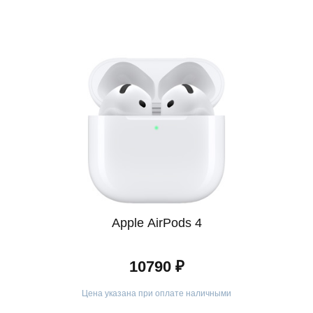
ограмма кредитования с простым оформлением. Оформить к
ловия прозрачные, а решение принимается быстро.
 ищете Dyson Supersonic R HD17 в Белгороде, обратите в
 не только хороший выбор, но и качественный сервис, кот
оформите заказ — и мы доставим нужный товар в кратчайш
м ваше доверие и стремимся предложить лучший сервис. У
Белгороде через наш сайт и получайте качественный продук
ки максимально прозрачны, чтобы вы могли принимать реш
Apple AirPods 4
10790 ₽
Цена указана при оплате наличными