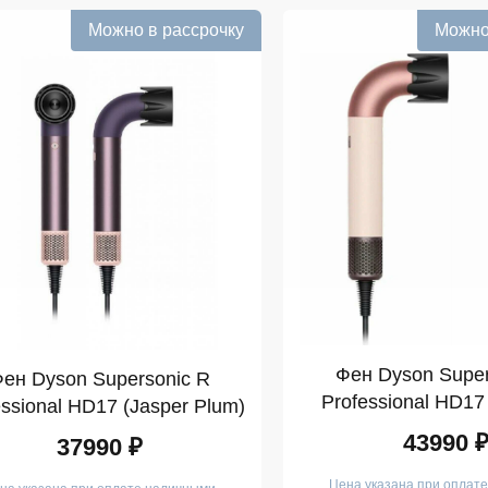
Можно в рассрочку
Можно
Фен Dyson Super
ен Dyson Supersonic R
Professional HD17
essional HD17 (Jasper Plum)
Pink)
43990 
37990 ₽
Цена указана при оплат