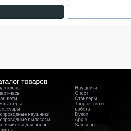
аталог товаров
артфоны
Наушники
арт-часы
Спорт
аншеты
Стайлеры
мпьютеры
Творчество и
сессуары
работа
спроводные наушники
Dyson
спроводные пылесосы
Apple
прямители для волос
Samsung
джеты