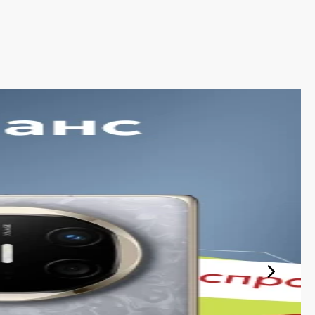
ии. Среди ассортимента, как новинки рынка, так и
тствует стандартам качества. Вы можете выбрать и
ации и с доступной ценой.
держиваем актуальность информации, касающейся цен и
и экономят своё время. Преимущества покупки у нас:
инками рынка и оперативно добавляем их в каталог.
обновляется в режиме реального времени.
й. Все цены на сайте прозрачны и соответствуют
ассортиментам с рассрочкой. При необходимости можно
тает ежедневно и доставляет заказы по всему
езопасной. Мы гарантируем, что вы получите именно тот
рактеристиками и официальной гарантией.
ace без переплат!