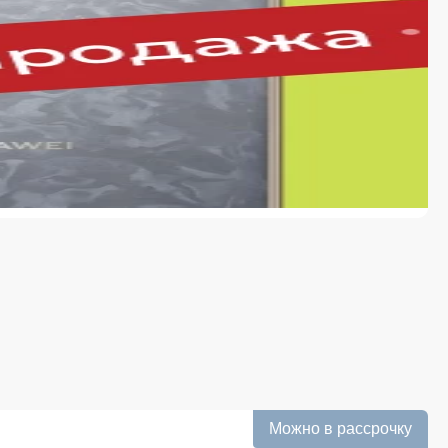
ателей, стремящихся сэкономить, не жертвуя качеством.
е условия покупки и доставку Dyson Supersonic R HD17
аказа соответствовала ожиданиям — от первого клика на
тформе:
— онлайн или при получении. Кроме того, возможна
вара.
nic R HD17 указанная на сайте, является окончательной
ем всё, чтобы каждая покупка была действительно
укция поставляется напрямую от официальных
 документы.
 и полное сопровождение заказа. Заявка
 в службу, которая занимается доставкой. На каждом
аказа.
ржки работает ежедневно и помогает решить любые
ы индивидуальные предложения и накопительные бонусы.
продажи и предоставляем купоны на скидку. Следите за
 выгодные предложения.
Можно в рассрочку