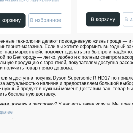
на указана при оплате наличными
В корзину
В и
 корзину
В избранное
енные технологии делают повседневную жизнь проще — и о
интернет-магазина. Если вы хотите оформить выгодный зак
е, наш маркетплейс поможет сделать это быстро и надёжно.
ой по Белгороду — легко, удобно и с полным спектром ас
ьную продукцию с гарантией, покупателям доступна расср
и получить товар прямо до дома.
елям доступна покупка Dyson Supersonic R HD17 по привл
за актуальностью наличия и предоставляем большой выбор
 нужный продукт в нужный момент. Доставим ваш товар бы
ть бесплатную доставку.
ете покупку в рассрочку? У нас есть такая услуга. Мы пр
 комфортной. Просто выберите нужную позицию, добавьте в
 далее
в Белгороде вы сможете в кратчайшие сроки.
ртимент Dyson Supersonic R HD17 в 