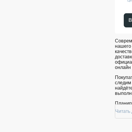
Це
В
Соврем
нашего 
качеств
доставк
официал
онлайн 
Покупат
следим 
найдёте
выполни
Планиру
покупку
Читать
R HD17 
Ассо