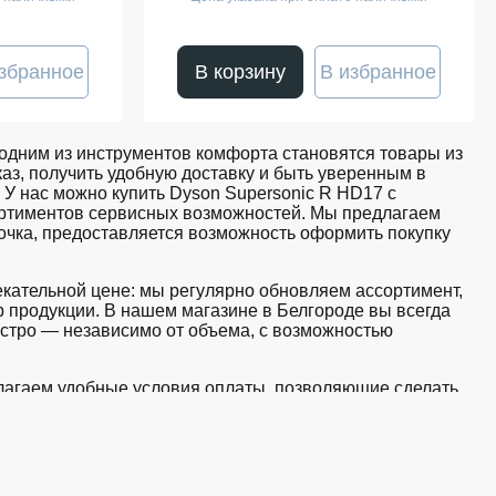
збранное
В корзину
В избранное
дним из инструментов комфорта становятся товары из
аз, получить удобную доставку и быть уверенным в
 У нас можно купить Dyson Supersonic R HD17 с
сортиментов сервисных возможностей. Мы предлагаем
очка, предоставляется возможность оформить покупку
екательной цене: мы регулярно обновляем ассортимент,
 продукции. В нашем магазине в Белгороде вы всегда
стро — независимо от объема, с возможностью
едлагаем удобные условия оплаты, позволяющие сделать
 корзину и оформите заявку — купить Dyson Supersonic
магазине iSpace в Белгороде