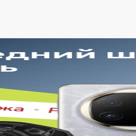
й торговой платформе представлен широкий выбор продукц
нные временем модели. Каждый продукт в каталоге соотве
ь Dyson Supersonic R HD17 в Белгороде в удобной конфигур
тоянно обновляем ассортимент, отслеживаем наличие, под
. Благодаря этому клиенты получают лучшие предложения 
рокий выбор с регулярным обновлением. Мы следим за нов
дтверждённое наличие на складе. Информация о наличии 
годная цена Dyson Supersonic R HD17 без скрытых комисси
оговой сумме при оформлении заказа.
обная оплата с возможностью оформлять покупки по всем 
очнить детали по рассрочке прямо в карточке товара.
еративная доставка по Белгороду. Курьерская служба рабо
сортименту магазина в кратчайшие сроки.
одход делает покупку Dyson Supersonic R HD17 простой и б
, который был указан в карточке, — с подтверждёнными ха
пайте Dyson Supersonic R HD17 в iSp