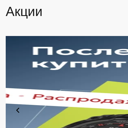
Акции
На наше
провере
заказат
Мы пос
наличия
Ши
По
Вы
ит
Уд
ут
Оп
ас
Такой п
продукт
Поку