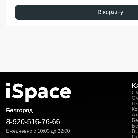
В корзину
К
См
См
Пл
Ко
Белгород
Ак
8-920-516-76-66
Бе
Бе
Ежедневно с 10:00 до 22:00
Вы
Га