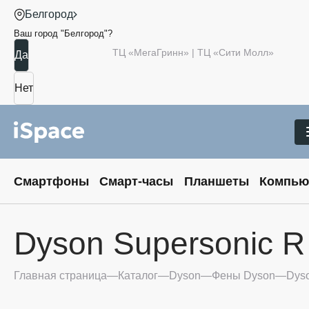
Белгород
Ваш город "
Белгород
"?
ТЦ «МегаГринн» | ТЦ «Сити Молл»
Смартфоны
Смарт-часы
Планшеты
Компью
Dyson Supersonic 
Главная страница
Каталог
Dyson
Фены Dyson
Dys