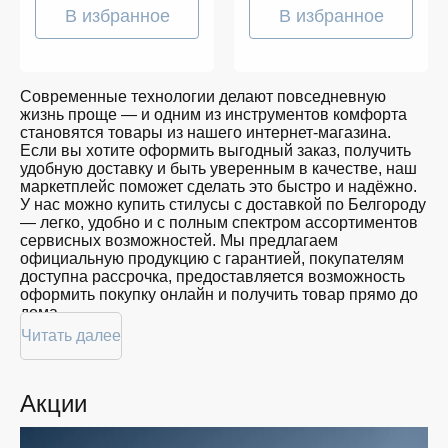
В избранное
В избранное
Современные технологии делают повседневную
жизнь проще — и одним из инструментов комфорта
становятся товары из нашего интернет-магазина.
Если вы хотите оформить выгодный заказ, получить
удобную доставку и быть уверенным в качестве, наш
маркетплейс поможет сделать это быстро и надёжно.
У нас можно купить стилусы с доставкой по Белгороду
— легко, удобно и с полным спектром ассортиментов
сервисных возможностей. Мы предлагаем
официальную продукцию с гарантией, покупателям
доступна рассрочка, предоставляется возможность
оформить покупку онлайн и получить товар прямо до
дома.
Читать далее
Покупателям доступна покупка стилусов по
привлекательной цене: мы регулярно обновляем
ассортимент, следим за актуальностью наличия и
Акции
предоставляем большой выбор продукции. В нашем
магазине в Белгороде вы всегда найдёте нужный
продукт в нужный момент. Доставим ваш товар