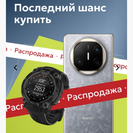
быстро — независимо от объема, с возможностью
выполнить бесплатную доставку.
Планируете покупку в рассрочку? У нас есть такая
услуга. Мы предлагаем удобные условия оплаты,
позволяющие сделать покупку комфортной. Просто
выберите нужную позицию, добавьте в корзину и
оформите заявку — купить стилус в Белгороде вы
сможете в кратчайшие сроки.
Ассортимент стилусов в
магазине iSpace в Белгороде
На нашей торговой платформе представлен широкий
выбор продукции. Среди ассортимента, как новинки
рынка, так и проверенные временем модели. Каждый
продукт в каталоге соответствует стандартам
качества. Вы можете выбрать и заказать стилус в
Белгороде в удобной конфигурации и с доступной
ценой.
Мы постоянно обновляем ассортимент, отслеживаем
наличие, поддерживаем актуальность информации,
касающейся цен и наличия. Благодаря этому клиенты