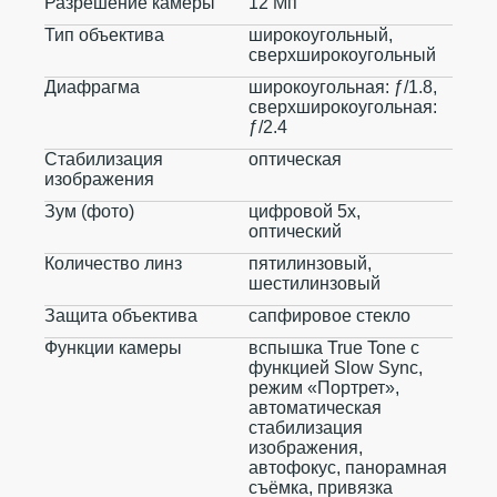
Разрешение камеры
12 Мп
Тип объектива
широкоугольный,
сверхширокоугольный
Диафрагма
широкоугольная: ƒ/1.8,
сверхширокоугольная:
ƒ/2.4
Стабилизация
оптическая
изображения
Зум (фото)
цифровой 5x,
оптический
Количество линз
пятилинзовый,
шестилинзовый
Защита объектива
сапфировое стекло
Функции камеры
вспышка True Tone с
функцией Slow Sync,
режим «Портрет»,
автоматическая
стабилизация
изображения,
автофокус, панорамная
съёмка, привязка