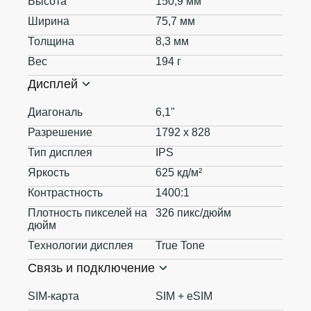
Высота
150,9 мм
Ширина
75,7 мм
Толщина
8,3 мм
Вес
194 г
Дисплей
Диагональ
6,1"
Разрешение
1792 x 828
Тип дисплея
IPS
Яркость
625 кд/м²
Контрастность
1400:1
Плотность пикселей на
326 пикс/дюйм
дюйм
Технологии дисплея
True Tone
Связь и подключение
SIM-карта
SIM + eSIM