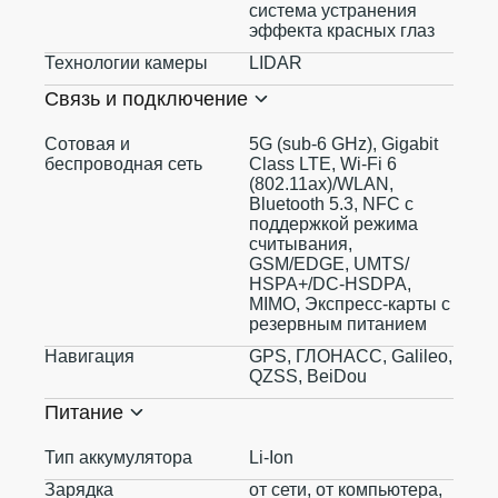
система устранения
эффекта красных глаз
Технологии камеры
LIDAR
Связь и подключение
Сотовая и
5G (sub‑6 GHz), Gigabit
беспроводная сеть
Class LTE, Wi‑Fi 6
(802.11ax)/WLAN,
Bluetooth 5.3, NFC с
поддержкой режима
считывания,
GSM/EDGE, UMTS/​
HSPA+/​DC-HSDPA,
MIMO, Экспресс‑карты с
резервным питанием
Навигация
GPS, ГЛОНАСС, Galileo,
QZSS, BeiDou
Питание
Тип аккумулятора
Li-Ion
Зарядка
от сети, от компьютера,