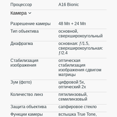
Процессор
A16 Bionic
Камера
Разрешение камеры
48 Мп + 24 Мп
Тип объектива
основной,
сверхширокоугольный
Диафрагма
основная: ƒ/1.5,
сверхширокоугольная:
ƒ/2.4
Стабилизация
оптическая
изображения
стабилизация
изображения сдвигом
матрицы
Зум (фото)
цифровой 5x,
оптический 2x
Количество линз
пятилинзовый,
семилинзовый
Защита объектива
сапфировое стекло
Функции камеры
вспышка True Tone,