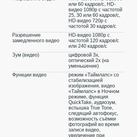
или 60 кадров/ с, HD-
видео 1080p с частотой
25, 30 или 60 кадров/ с,
HD-видео 720p с
частотой 30 кадров/ с
Разрешение
HD-видео 1080р c
замедленного видео
частотой 120 кадров/ с
или 240 кадров/ с
Зум (видео)
цифровой 3х,
оптический 2x (на
уменьшение)
Функции видео
режим «Таймлапс» со
стабилизацией
изображения, видео
«Таймлапс» в Ночном
режиме, функция
QuickTake, аудиозум,
вспышка True Tone,
следящий автофокус,
возможность съёмки
фотографий во время
записи видео,
увеличение при