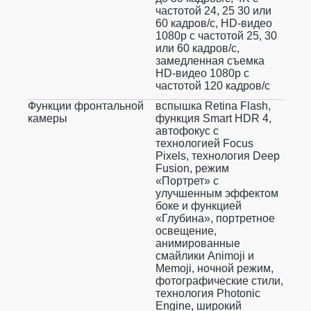
частотой 24, 25 30 или
60 кадров/с, HD-видео
1080p с частотой 25, 30
или 60 кадров/с,
замедленная съемка
HD-видео 1080p с
частотой 120 кадров/с
Функции фронтальной
вспышка Retina Flash,
камеры
функция Smart HDR 4,
автофокус с
технологией Focus
Pixels, технология Deep
Fusion, режим
«Портрет» с
улучшенным эффектом
боке и функцией
«Глубина», портретное
освещение,
анимированные
смайлики Animoji и
Memoji, ночной режим,
фотографические стили,
технология Photonic
Engine, широкий