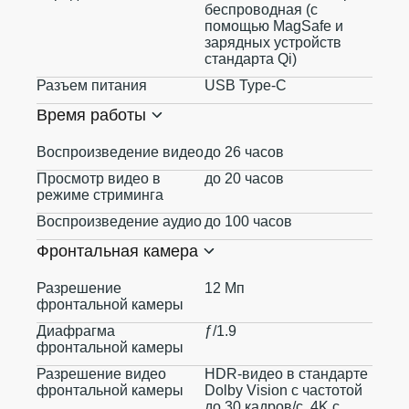
беспроводная (с
помощью MagSafe и
зарядных устройств
стандарта Qi)
Разъем питания
USB Type-C
Время работы
Воспроизведение видео
до 26 часов
Просмотр видео в
до 20 часов
режиме стриминга
Воспроизведение аудио
до 100 часов
Фронтальная камера
Разрешение
12 Мп
фронтальной камеры
Диафрагма
ƒ/1.9
фронтальной камеры
Разрешение видео
HDR‑видео в стандарте
фронтальной камеры
Dolby Vision с частотой
до 30 кадров/с, 4K с