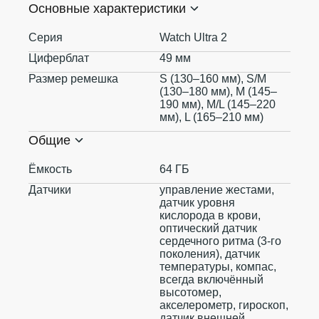
Основные характеристики
Серия
Watch Ultra 2
Циферблат
49 мм
Размер ремешка
S (130–160 мм), S/M
(130–180 мм), M (145–
190 мм), M/L (145–220
мм), L (165–210 мм)
Общие
Ёмкость
64 ГБ
Датчики
управление жестами,
датчик уровня
кислорода в крови,
оптический датчик
сердечного ритма (3‑го
поколения), датчик
температуры, компас,
всегда включённый
высотомер,
акселерометр, гироскоп,
датчик внешней