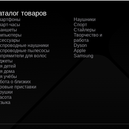
аталог товаров
артфоны
Наушники
арт-часы
Спорт
аншеты
Стайлеры
мпьютеры
Творчество и
сессуары
работа
спроводные наушники
Dyson
спроводные пылесосы
Apple
прямители для волос
Samsung
джеты
я детей
я дома
я учёбы
бота о близких
ровые приставки
рушки
асота
зыка