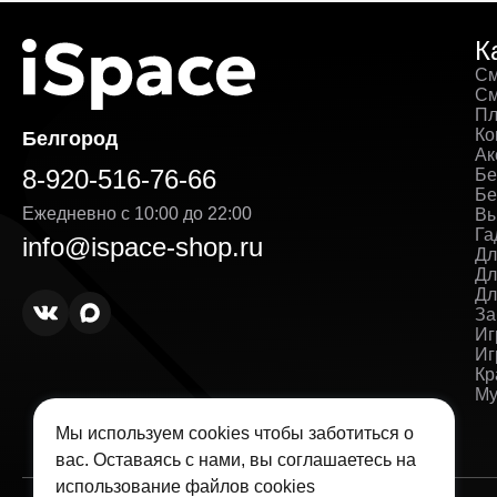
К
См
См
Пл
Ко
Белгород
Ак
8-920-516-76-66
Бе
Бе
Ежедневно с 10:00 до 22:00
Вы
Га
info@ispace-shop.ru
Дл
Дл
Дл
За
Иг
Иг
Кр
Му
Мы используем cookies чтобы заботиться о
вас. Оставаясь с нами, вы соглашаетесь на
использование
файлов cookies