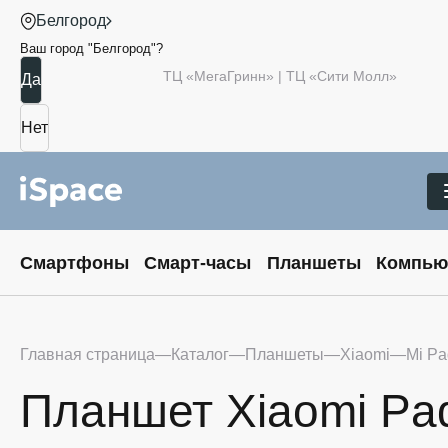
Белгород
Ваш город "
Белгород
"?
ТЦ «МегаГринн» | ТЦ «Сити Молл»
Смартфоны
Смарт-часы
Планшеты
Компью
Главная страница
Каталог
Планшеты
Xiaomi
Mi Pa
Планшет Xiaomi Pad 