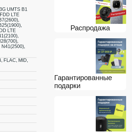
 3G UMTS B1
G FDD LTE
B7(2600),
B25(1900),
Распродажа
TDD LTE
N1(2100),
N28(700),
 N41(2500),
, FLAC, MID,
Гарантированные
подарки