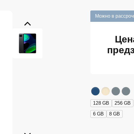
Можно в рассроч
Цен
предз
128 GB
256 GB
6 GB
8 GB