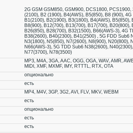
2G GSM GSM850, GSM900, DCS1800, PCS1900,
(2100), B2 (1900), B4(AWS), B5(850), B8 (900), 4
B1(2100), B2(1900), B3(1800), B4(AWS), B5(850), 
B8(900), B12(700), B13(700), B17(700), B20(800), 
B26(850), B28(700), B32(1500), B66(AWS-3), 4G 
B38(2600), B40(2300), B41(2500) , 5G FDD Sub6 
N3(1800), N5(850), N7(2600), N8(900), N20(800), 
N66(AWS-3), 5G TDD Sub6 N38(2600), N40(2300),
N77(3700), N78(3500)
MP3, M4A, 3GA, AAC, OGG, OGA, WAV, AMR, AWB
MIDI, XMF, MXMF, IMY, RTTTL, RTX, OTA
опционально
есть
MP4, M4V, 3GP, 3G2, AVI, FLV, MKV, WEBM
есть
опционально
есть
есть