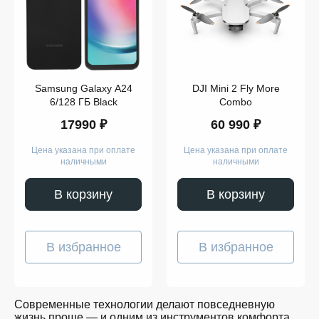
Компьютеры
Смарт-
часы
Гаджеты
Наушники
Аксессуары
Dyson
Samsung Galaxy A24
DJI Mini 2 Fly More
Apple
Samsung
6/128 ГБ Black
Combo
Беспроводные
17990 ₽
60 990 ₽
наушники
Беспроводные
пылесосы
Цена указана при оплате
Цена указана при оплате
Выпрямители
наличными
наличными
для
волос
Стайлеры
В корзину
В корзину
Для
учёбы
Игрушки
Творчество
В избранное
В избранное
и
работа
Музыка
Для
детей
Современные технологии делают повседневную
Забота
жизнь проще — и одним из инструментов комфорта
о