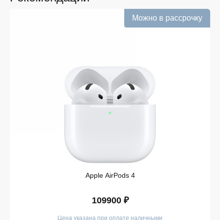
Информация о наличии обновляется в режиме
реального времени.
Можно в рассрочку
Выгодная цена без скрытых комиссий. Все цены
на сайте прозрачны и соответствуют итоговой
сумме при оформлении заказа.
Удобная оплата с возможностью оформлять
покупки по всем ассортиментам с рассрочкой.
При необходимости можно уточнить детали по
рассрочке прямо в карточке товара.
Оперативная доставка по Белгороду. Курьерская
служба работает ежедневно и доставляет заказы
по всему ассортименту магазина в кратчайшие
сроки.
Такой подход делает покупку простой и безопасной.
Мы гарантируем, что вы получите именно тот продукт,
который был указан в карточке, — с
Apple AirPods 4
подтверждёнными характеристиками и официальной
гарантией.
109900 ₽
Покупайте в iSpace без переплат!
Цена указана при оплате наличными