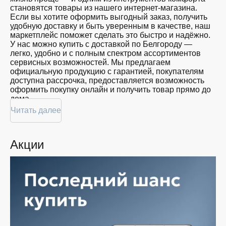
близких
становятся товары из нашего интернет-магазина.
128
Красота
Если вы хотите оформить выгодный заказ, получить
GB
Спорт
удобную доставку и быть уверенным в качестве, наш
Для
маркетплейс поможет сделать это быстро и надёжно.
дома
У нас можно купить с доставкой по Белгороду —
легко, удобно и с полным спектром ассортиментов
Цена
сервисных возможностей. Мы предлагаем
официальную продукцию с гарантией, покупателям
от
до
доступна рассрочка, предоставляется возможность
оформить покупку онлайн и получить товар прямо до
дома.
Цвет
Читать далее
Покупателям доступна покупка по привлекательной
цене: мы регулярно обновляем ассортимент, следим
за актуальностью наличия и предоставляем большой
Акции
выбор продукции. В нашем магазине в Белгороде вы
Показать
всегда найдёте нужный продукт в нужный момент.
ещё
Доставим ваш товар быстро — независимо от
объема, с возможностью выполнить бесплатную
доставку.
Память
Планируете покупку в рассрочку? У нас есть такая
услуга. Мы предлагаем удобные условия оплаты,
позволяющие сделать покупку комфортной. Просто
выберите нужную позицию, добавьте в корзину и