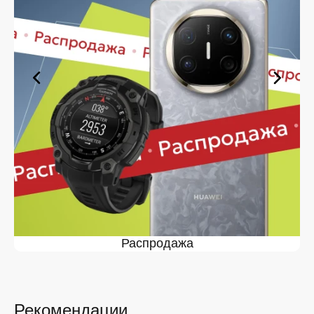
оформите заявку — купить в Белгороде вы сможете в
кратчайшие сроки.
Ассортимент в магазине iSpace в
Белгороде
На нашей торговой платформе представлен широкий
выбор продукции. Среди ассортимента, как новинки
рынка, так и проверенные временем модели. Каждый
продукт в каталоге соответствует стандартам
качества. Вы можете выбрать и заказать в Белгороде
в удобной конфигурации и с доступной ценой.
Мы постоянно обновляем ассортимент, отслеживаем
наличие, поддерживаем актуальность информации,
касающейся цен и наличия. Благодаря этому клиенты
получают лучшие предложения и экономят своё
время. Преимущества покупки у нас:
Распродажа
Широкий выбор с регулярным обновлением. Мы
следим за новинками рынка и оперативно
добавляем их в каталог.
Рекомендации
Подтверждённое наличие на складе.