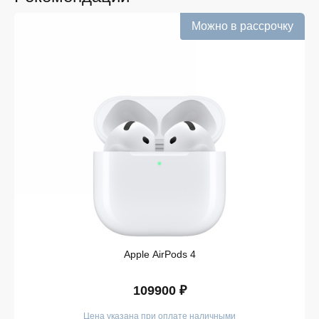
Информация о наличии обновляется в режиме
реального времени.
Можно в рассрочку
Выгодная цена без скрытых комиссий. Все цены
на сайте прозрачны и соответствуют итоговой
сумме при оформлении заказа.
Удобная оплата с возможностью оформлять
покупки по всем ассортиментам с рассрочкой.
При необходимости можно уточнить детали по
рассрочке прямо в карточке товара.
Оперативная доставка по Белгороду. Курьерская
служба работает ежедневно и доставляет заказы
по всему ассортименту магазина в кратчайшие
сроки.
Такой подход делает покупку простой и безопасной.
Мы гарантируем, что вы получите именно тот продукт,
который был указан в карточке, — с
Apple AirPods 4
подтверждёнными характеристиками и официальной
гарантией.
109900 ₽
Покупайте в iSpace без переплат!
Цена указана при оплате наличными