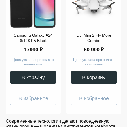
Компьютеры
Смарт-
часы
Гаджеты
Наушники
Аксессуары
Dyson
Samsung Galaxy A24
DJI Mini 2 Fly More
Apple
Samsung
6/128 ГБ Black
Combo
Беспроводные
17990 ₽
60 990 ₽
наушники
Беспроводные
пылесосы
Цена указана при оплате
Цена указана при оплате
Выпрямители
наличными
наличными
для
волос
Стайлеры
В корзину
В корзину
Для
учёбы
Игрушки
Творчество
В избранное
В избранное
и
работа
Музыка
Для
детей
Современные технологии делают повседневную
Забота
жизнь проще — и одним из инструментов комфорта
о