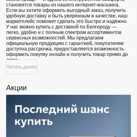
близких
становятся товары из нашего интернет-магазина.
128
Красота
Если вы хотите оформить выгодный заказ, получить
GB
Спорт
удобную доставку и быть уверенным в качестве, наш
Для
маркетплейс поможет сделать это быстро и надёжно.
дома
У нас можно купить с доставкой по Белгороду —
легко, удобно и с полным спектром ассортиментов
Цена
сервисных возможностей. Мы предлагаем
официальную продукцию с гарантией, покупателям
от
до
доступна рассрочка, предоставляется возможность
оформить покупку онлайн и получить товар прямо до
дома.
Цвет
Читать далее
Покупателям доступна покупка по привлекательной
цене: мы регулярно обновляем ассортимент, следим
за актуальностью наличия и предоставляем большой
Акции
выбор продукции. В нашем магазине в Белгороде вы
Показать
всегда найдёте нужный продукт в нужный момент.
ещё
Доставим ваш товар быстро — независимо от
объема, с возможностью выполнить бесплатную
доставку.
Память
Планируете покупку в рассрочку? У нас есть такая
услуга. Мы предлагаем удобные условия оплаты,
позволяющие сделать покупку комфортной. Просто
выберите нужную позицию, добавьте в корзину и