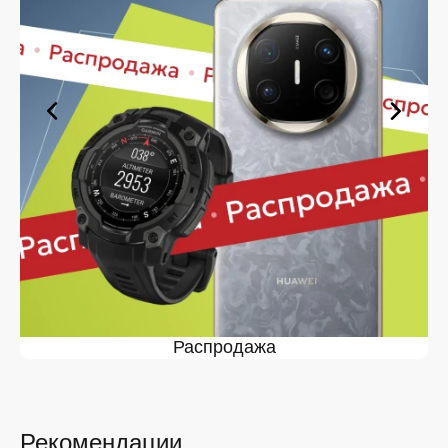
оформите заявку — купить в Белгороде вы сможете в
кратчайшие сроки.
Ассортимент в магазине iSpace в
Белгороде
На нашей торговой платформе представлен широкий
выбор продукции. Среди ассортимента, как новинки
рынка, так и проверенные временем модели. Каждый
продукт в каталоге соответствует стандартам
качества. Вы можете выбрать и заказать в Белгороде
в удобной конфигурации и с доступной ценой.
Мы постоянно обновляем ассортимент, отслеживаем
наличие, поддерживаем актуальность информации,
касающейся цен и наличия. Благодаря этому клиенты
получают лучшие предложения и экономят своё
время. Преимущества покупки у нас:
Распродажа
Широкий выбор с регулярным обновлением. Мы
следим за новинками рынка и оперативно
добавляем их в каталог.
Рекомендации
Подтверждённое наличие на складе.