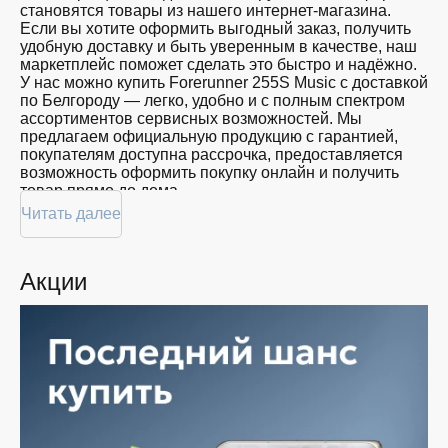
становятся товары из нашего интернет-магазина.
Если вы хотите оформить выгодный заказ, получить
удобную доставку и быть уверенным в качестве, наш
маркетплейс поможет сделать это быстро и надёжно.
У нас можно купить Forerunner 255S Music с доставкой
по Белгороду — легко, удобно и с полным спектром
ассортиментов сервисных возможностей. Мы
предлагаем официальную продукцию с гарантией,
покупателям доступна рассрочка, предоставляется
возможность оформить покупку онлайн и получить
товар прямо до дома.
Читать далее
Покупателям доступна покупка Forerunner 255S Music
по привлекательной цене: мы регулярно обновляем
ассортимент, следим за актуальностью наличия и
Акции
предоставляем большой выбор продукции. В нашем
магазине в Белгороде вы всегда найдёте нужный
продукт в нужный момент. Доставим ваш товар
быстро — независимо от объема, с возможностью
выполнить бесплатную доставку.
Планируете покупку в рассрочку? У нас есть такая
услуга. Мы предлагаем удобные условия оплаты,
позволяющие сделать покупку комфортной. Просто
выберите нужную позицию, добавьте в корзину и