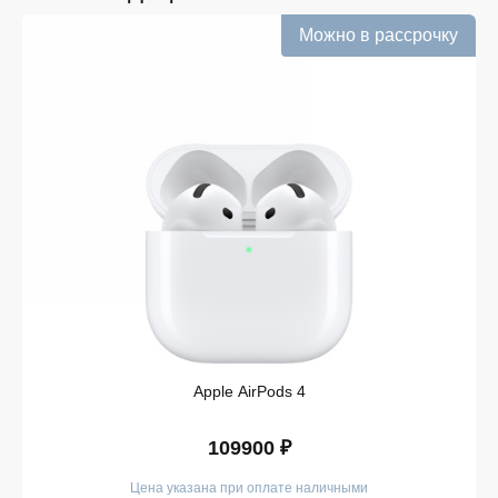
добавляем их в каталог.
Можно в рассрочку
Подтверждённое наличие на складе.
Информация о наличии обновляется в режиме
реального времени.
Выгодная цена Forerunner 255S Music без
скрытых комиссий. Все цены на сайте
прозрачны и соответствуют итоговой сумме при
оформлении заказа.
Удобная оплата с возможностью оформлять
покупки по всем ассортиментам с рассрочкой.
При необходимости можно уточнить детали по
рассрочке прямо в карточке товара.
Оперативная доставка по Белгороду. Курьерская
служба работает ежедневно и доставляет заказы
по всему ассортименту магазина в кратчайшие
сроки.
Apple AirPods 4
Такой подход делает покупку Forerunner 255S Music
простой и безопасной. Мы гарантируем, что вы
109900 ₽
получите именно тот продукт, который был указан в
карточке, — с подтверждёнными характеристиками и
Цена указана при оплате наличными
официальной гарантией.