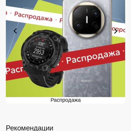
оформите заявку — купить Forerunner 255S Music в
Белгороде вы сможете в кратчайшие сроки.
Ассортимент Forerunner 255S
Music в магазине iSpace в
Белгороде
На нашей торговой платформе представлен широкий
выбор продукции. Среди ассортимента, как новинки
рынка, так и проверенные временем модели. Каждый
продукт в каталоге соответствует стандартам
качества. Вы можете выбрать и заказать Forerunner
255S Music в Белгороде в удобной конфигурации и с
доступной ценой.
Мы постоянно обновляем ассортимент, отслеживаем
наличие, поддерживаем актуальность информации,
Распродажа
касающейся цен и наличия. Благодаря этому клиенты
получают лучшие предложения и экономят своё
время. Преимущества покупки у нас:
Широкий выбор с регулярным обновлением. Мы
следим за новинками рынка и оперативно
Рекомендации