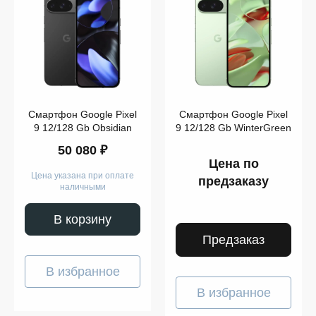
128
GB
Google
Показать
Pixel 9
ещё
Смартфон Google Pixel
Смартфон Google Pixel
Память
9 12/128 Gb Obsidian
9 12/128 Gb WinterGreen
50 080 ₽
Цена по
Цена указана при оплате
предзаказу
Модель
наличными
В корзину
Предзаказ
Показать
ещё
В избранное
В избранное