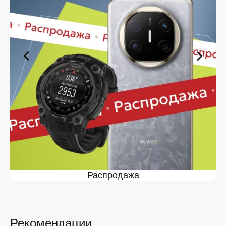
оформите заявку — купить в Белгороде вы сможете в
кратчайшие сроки.
Ассортимент в магазине iSpace в
Белгороде
На нашей торговой платформе представлен широкий
выбор продукции. Среди ассортимента, как новинки
рынка, так и проверенные временем модели. Каждый
продукт в каталоге соответствует стандартам
качества. Вы можете выбрать и заказать в Белгороде
в удобной конфигурации и с доступной ценой.
Мы постоянно обновляем ассортимент, отслеживаем
наличие, поддерживаем актуальность информации,
касающейся цен и наличия. Благодаря этому клиенты
получают лучшие предложения и экономят своё
время. Преимущества покупки у нас:
Распродажа
Широкий выбор с регулярным обновлением. Мы
следим за новинками рынка и оперативно
добавляем их в каталог.
Рекомендации
Подтверждённое наличие на складе.