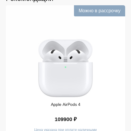
Информация о наличии обновляется в режиме
реального времени.
Можно в рассрочку
Выгодная цена без скрытых комиссий. Все цены
на сайте прозрачны и соответствуют итоговой
сумме при оформлении заказа.
Удобная оплата с возможностью оформлять
покупки по всем ассортиментам с рассрочкой.
При необходимости можно уточнить детали по
рассрочке прямо в карточке товара.
Оперативная доставка по Белгороду. Курьерская
служба работает ежедневно и доставляет заказы
по всему ассортименту магазина в кратчайшие
сроки.
Такой подход делает покупку простой и безопасной.
Мы гарантируем, что вы получите именно тот продукт,
который был указан в карточке, — с
Apple AirPods 4
подтверждёнными характеристиками и официальной
гарантией.
109900 ₽
Покупайте в iSpace без переплат!
Цена указана при оплате наличными