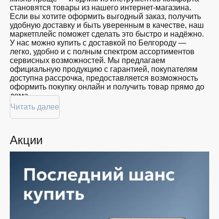
близких
становятся товары из нашего интернет-магазина.
128
Красота
Если вы хотите оформить выгодный заказ, получить
GB
Спорт
удобную доставку и быть уверенным в качестве, наш
Для
маркетплейс поможет сделать это быстро и надёжно.
дома
У нас можно купить с доставкой по Белгороду —
легко, удобно и с полным спектром ассортиментов
Цена
сервисных возможностей. Мы предлагаем
официальную продукцию с гарантией, покупателям
от
до
доступна рассрочка, предоставляется возможность
оформить покупку онлайн и получить товар прямо до
дома.
Цвет
Читать далее
Покупателям доступна покупка по привлекательной
цене: мы регулярно обновляем ассортимент, следим
за актуальностью наличия и предоставляем большой
Акции
выбор продукции. В нашем магазине в Белгороде вы
Показать
всегда найдёте нужный продукт в нужный момент.
ещё
Доставим ваш товар быстро — независимо от
объема, с возможностью выполнить бесплатную
доставку.
Память
Планируете покупку в рассрочку? У нас есть такая
услуга. Мы предлагаем удобные условия оплаты,
позволяющие сделать покупку комфортной. Просто
выберите нужную позицию, добавьте в корзину и