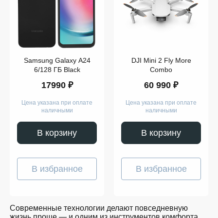
Компьютеры
Смарт-
часы
Гаджеты
Наушники
Аксессуары
Dyson
Samsung Galaxy A24
DJI Mini 2 Fly More
Apple
Samsung
6/128 ГБ Black
Combo
Беспроводные
17990 ₽
60 990 ₽
наушники
Беспроводные
пылесосы
Цена указана при оплате
Цена указана при оплате
Выпрямители
наличными
наличными
для
волос
Стайлеры
В корзину
В корзину
Для
учёбы
Игрушки
Творчество
В избранное
В избранное
и
работа
Музыка
Для
детей
Современные технологии делают повседневную
Забота
жизнь проще — и одним из инструментов комфорта
о