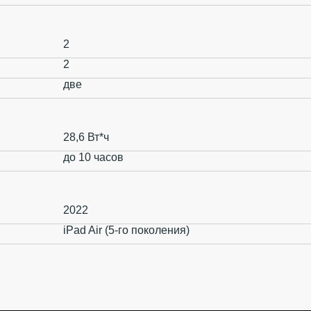
2
2
две
28,6 Вт*ч
до 10 часов
2022
iPad Air (5-го поколения)