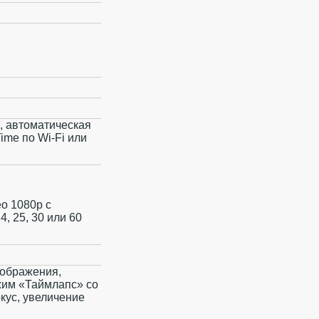
3, автоматическая
ime по Wi‑Fi или
ео 1080p с
4, 25, 30 или 60
зображения,
жим «Таймлапс» со
кус, увеличение