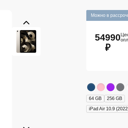
Можно в рассроч
54990
Цен
оп
₽
64 GB
256 GB
iPad Air 10.9 (2022