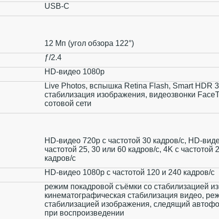
USB‑C
12 Мп (угол обзора 122°)
ƒ/2.4
HD-видео 1080p
Live Photos, вспышка Retina Flash, Smart HDR 
стабилизация изображения, видеозвонки FaceT
сотовой сети
HD-видео 720p с частотой 30 кадров/ с, HD-вид
частотой 25, 30 или 60 кадров/ с, 4K с частотой 2
кадров/ с
HD-видео 1080р с частотой 120 и 240 кадров/ с
режим покадровой съёмки со стабилизацией и
кинематографическая стабилизация видео, ре
стабилизацией изображения, следящий автофо
при воспроизведении