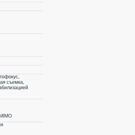
тофокус,
ая съемка,
табилизацией
, MIMO
ия